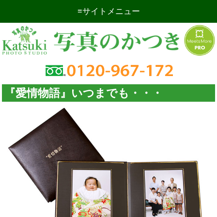
サイトメニュー
証明写真
出張撮影
記念写真
商業写真
『愛情物語』いつまでも・・・
複写写真
店舗案内
お問い合わせ
証明写真の焼き増し